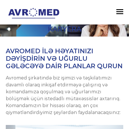
KARYERA
AVROMED İLƏ HƏYATINIZI
DƏYİŞDİRİN VƏ UĞURLU
GƏLƏCƏYƏ DAİR PLANLAR QURUN
Avromed şirkətində biz işimizi və təşkilatımızı
davamlı olaraq inkişaf etdirməyə çalışırıq və
komandamıza qoşulmaq və uğurlarımızı
bölüşmək üçün istedadlı mütəxəssislər axtarırıq.
Komandamızın bir hissəsi olaraq, ən çox
qiymətləndirdiyimiz şeylərdən faydalanacaqsınız: