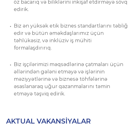
öz bacarıq və biliklərini inkişaf etdirməyə sövq
edirik.
Biz ən yüksək etik biznes standartlarını təbliğ
edir və bütün əməkdaşlarımız üçün
təhlükəsiz, və inklüziv iş mühiti
formalaşdırırıq.
Biz işçilərimizi məqsədlərinə çatmaları üçün
əllərindən gələni etməyə və işlərinin
məziyyətlərinə və biznesə töhfələrinə
əsaslanaraq uğur qazanmalarını təmin
etməyə təşviq edirik.
AKTUAL VAKANSIYALAR