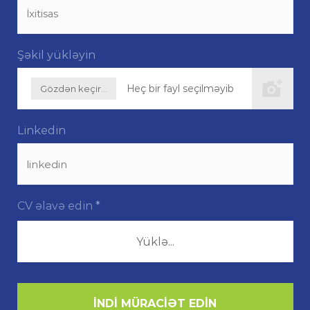
Şəkil yükləyin
Heç bir fayl seçilməyib
Gözdən keçir...
Linkedin
CV əlavə edin
*
Yüklə...
İNDI MÜRACIƏT EDIN