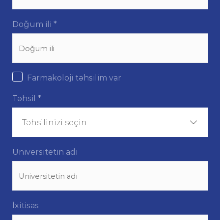
Doğum ili
*
Farmakoloji təhsilim var
Təhsil
*
Təhsilinizi seçin
Universitetin adı
İxitisas