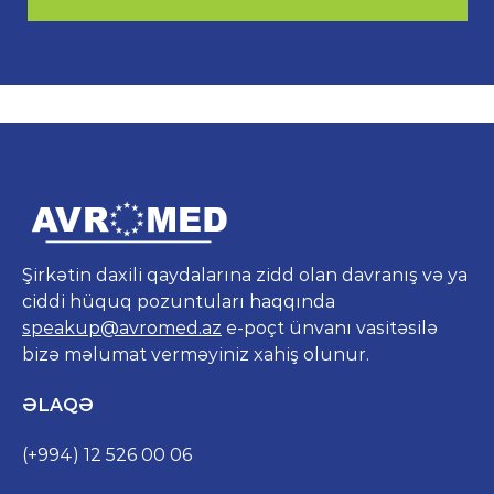
Şirkətin daxili qaydalarına zidd olan davranış və ya
ciddi hüquq pozuntuları haqqında
speakup@avromed.az
e-poçt ünvanı vasitəsilə
bizə məlumat verməyiniz xahiş olunur.
ƏLAQƏ
(+994) 12 526 00 06