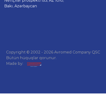
Neftçilər prospekti 153, AZ 1010,
Bakı, Azərbaycan
Copyright © 2002 - 2026 Avromed Company QSC
Bütün hüquqlar qorunur.
Made by: