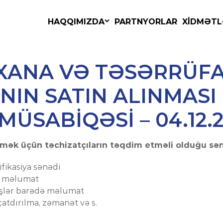
RƏHBƏRLİK
HAQQIMIZDA
PARTNYORLAR
XİDMƏTL
XANA VƏ TƏSƏRRÜF
NIN SATIN ALINMASI
ÜSABIQƏSI – 04.12.
mək üçün təchizatçıların təqdim etməli olduğu sənə
ifikasiya sənədi
ə məlumat
 işlər barədə məlumat
 çatdırılma, zəmanət və s.