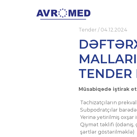
Tender
/
04.12.2024
DƏFTƏR
MALLARI
TENDER M
Müsabiqədə iştirak et
Təchizatçıların prekval
Subpodratçılar barəd
Yerinə yetirilmiş oxşar
Qiymət təklifi (ödəniş,
şərtlər göstərilməklə)