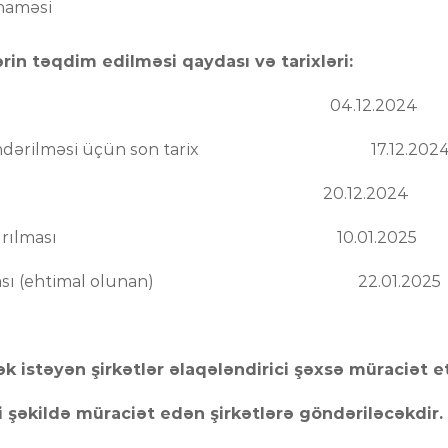
naməsi
ərin təqdim edilməsi qaydası və tarixləri:
lan olunması 04.12.2024
nin göndərilməsi üçün son tarix 17.12.202
mətləndirmə 20.12.2024
 yekunlaşdırılması 10.01.2025
alanması (ehtimal olunan) 22.01.2025
k istəyən şirkətlər əlaqələndirici şəxsə müraciət e
 şəkildə müraciət edən şirkətlərə göndəriləcəkdir.