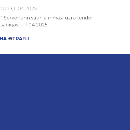
nder
\
11.04.2025
 Serverlərin satın alınması üzrə tender
abiqəsi – 11.04.2025
HA ƏTRAFLI