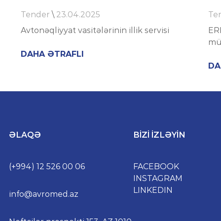
Tender
\
23.04.2025
Te
Avtonəqliyyat vasitələrinin illik servisi
ERP
müs
DAHA ƏTRAFLI
DA
ƏLAQƏ
BIZI IZLƏYIN
(+994) 12 526 00 06
FACEBOOK
INSTAGRAM
LINKEDIN
info@avromed.az