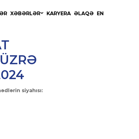
TENDERLƏR
ƏR
XƏBƏRLƏR
KARYERA
ƏLAQƏ
EN
AT
 ÜZRƏ
2024
dlərin siyahısı: