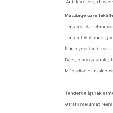
Anti-korrupsiya bəyan
Müsabiqə üzrə təklifl
Tenderin e
Tender təklifləri
İlkin qiy
Danışıqların
Müqavilənin imz
Tenderdə iştirak etmə
Ətraflı məlumat rəsmi