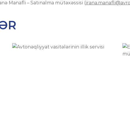
anə Manafli – Satınalma mütəxəssisi (
irana.manafli@avr
ƏR