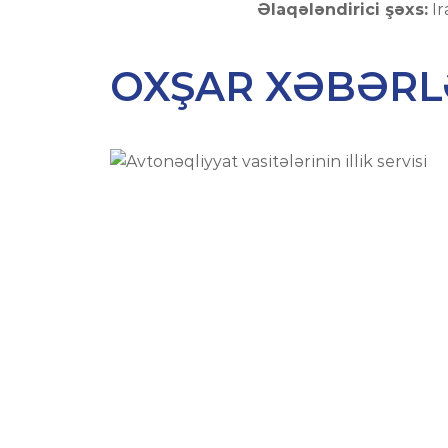
Əlaqələndirici şəxs:
Ir
OXŞAR XƏBƏRL