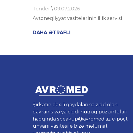
Tender
\
09.07.2026
Avtonəqliyyat vasitələrinin illik servisi
DAHA ƏTRAFLI
Şirkətin daxili qaydalarına zidd olan
davranış və ya ciddi hüquq pozuntuları
haqqında
speakup@avromed.az
e-poçt
ünvanı vasitəsilə bizə məlumat
verməyiniz xahiş olunur.