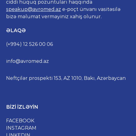
ciddi hüquq pozuntuları haqqında
speakup@avromed.az
e-poçt ünvanı vasitəsilə
bizə məlumat verməyiniz xahiş olunur.
ƏLAQƏ
(+994) 12 526 00 06
info@avromed.az
Neftçilər prospekti 153, AZ 1010, Bakı, Azərbaycan
BIZI IZLƏYIN
FACEBOOK
INSTAGRAM
LINKEDIN