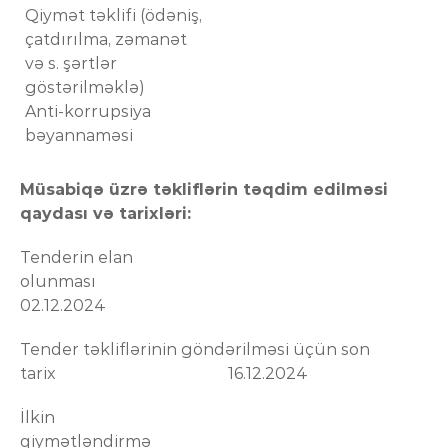
Qiymət təklifi (ödəniş,
çatdırılma, zəmanət
və s. şərtlər
göstərilməklə)
Anti-korrupsiya
bəyannaməsi
Müsabiqə üzrə təkliflərin təqdim edilməsi
qaydası və tarixləri:
Tenderin elan
olunması
02.12.2024
Tender təkliflərinin göndərilməsi üçün son
tarix 16.12.2024
İlkin
qiymətləndirmə