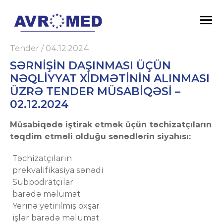
Tender
/
04.12.2024
SƏRNIŞIN DAŞINMASI ÜÇÜN
NƏQLIYYAT XIDMƏTININ ALINMASI
ÜZRƏ TENDER MÜSABIQƏSI –
02.12.2024
Müsabiqədə iştirak etmək üçün təchizatçıların
təqdim etməli olduğu sənədlərin siyahısı:
Təchizatçıların
prekvalifikasiya sənədi
Subpodratçılar
barədə məlumat
Yerinə yetirilmiş oxşar
işlər barədə məlumat