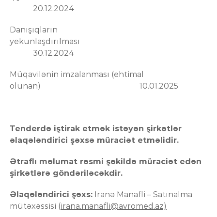
20.12.2024
Danışıqların
yekunlaşdırılması
30.12.2024
Müqavilənin imzalanması (ehtimal
olunan) 10.01.2025
Tenderdə iştirak etmək istəyən şirkətlər
əlaqələndirici şəxsə müraciət etməlidir.
Ətraflı məlumat rəsmi şəkildə müraciət edən
şirkətlərə göndəriləcəkdir.
Əlaqələndirici şəxs:
Iranə Manafli – Satınalma
mütəxəssisi (
irana.manafli@avromed.az)