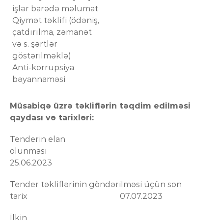
işlər barədə məlumat
Qiymət təklifi (ödəniş,
çatdırılma, zəmanət
və s. şərtlər
göstərilməklə)
Anti-korrupsiya
bəyannaməsi
Müsabiqə üzrə təkliflərin təqdim edilməsi
qaydası və tarixləri:
Tenderin elan
olunması
25.06.2023
Tender təkliflərinin göndərilməsi üçün son
tarix 07.07.2023
İlkin