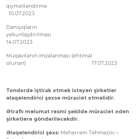
qiymətləndir
10.07.2023
Danışıqların
yekunlaşdırılmas
14.07.2023
Müqavilənin imzalanması (ehtimal
olunan) 17.07.2023
Tenderdə iştirak etmək istəyən şirkətlər
əlaqələndirici şəxsə müraciət etməlidir.
Ətraflı məlumat rəsmi şəkildə müraciət edən
şirkətlərə göndəriləcəkdir.
Əlaqələndirici şəxs:
Məhərrəm Təhməzov –