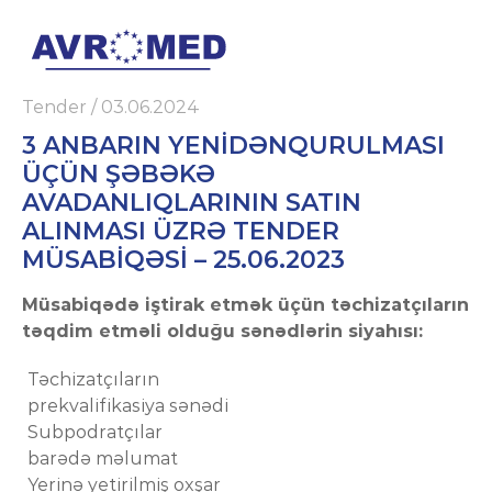
Tender
/
03.06.2024
3 ANBARIN YENIDƏNQURULMASI
ÜÇÜN ŞƏBƏKƏ
AVADANLIQLARININ SATIN
ALINMASI ÜZRƏ TENDER
MÜSABIQƏSI – 25.06.2023
Müsabiqədə iştirak etmək üçün təchizatçıların
təqdim etməli olduğu sənədlərin siyahısı:
Təchizatçıların
prekvalifikasiya sənədi
Subpodratçılar
barədə məlumat
Yerinə yetirilmiş oxşar