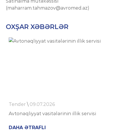
Satınalma mütəxəssisi
(
maharram.tahmazov@avromed.az
)
OXŞAR XƏBƏRLƏR
Tender
\
09.07.2026
Avtonəqliyyat vasitələrinin illik servisi
DAHA ƏTRAFLI